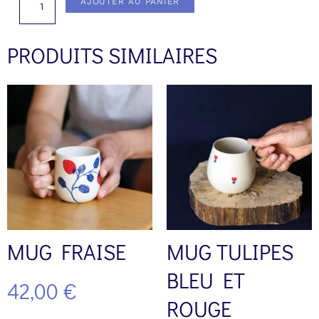
AJOUTER AU PANIER
Citron
PRODUITS SIMILAIRES
MUG FRAISE
MUG TULIPES
BLEU ET
42,00
€
ROUGE