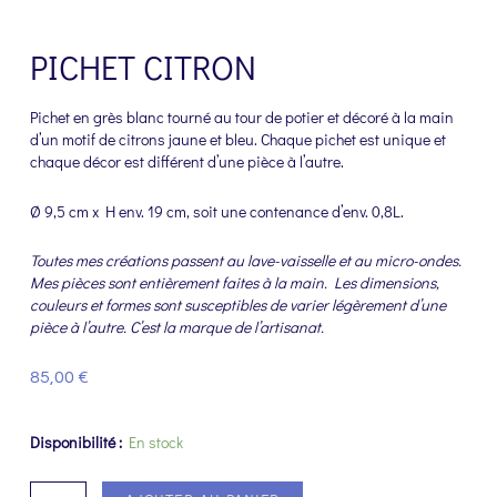
PICHET CITRON
Pichet en grès blanc tourné au tour de potier et décoré à la main
d’un motif de citrons jaune et bleu. Chaque pichet est unique et
chaque décor est différent d’une pièce à l’autre.
Ø 9,5 cm x H env. 19 cm, soit une contenance d’env. 0,8L.
Toutes mes créations passent au lave-vaisselle et au micro-ondes.
Mes pièces sont entièrement faites à la main. Les dimensions,
couleurs et formes sont susceptibles de varier légèrement d’une
pièce à l’autre. C’est la marque de l’artisanat.
85,00
€
Disponibilité :
En stock
quantité
de
Pichet