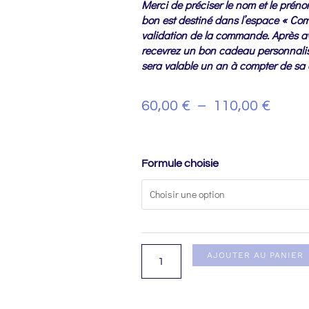
Merci de préciser le nom et le préno
bon est destiné dans l’espace « Co
validation de la commande. Après av
recevrez un bon cadeau personnalis
sera valable un an à compter de sa 
Plag
60,00
€
–
110,00
€
De
Prix :
quantité
Formule choisie
de
60,00
Bon
Cadeau
À
110,0
AJOUTER AU PANIER