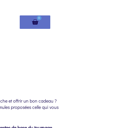
PANIER
0
oche et offrir un bon cadeau ?
mules proposées celle qui vous
 gestes de base du tournage.