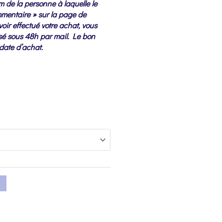
m de la personne à laquelle le
mmentaire » sur la page de
oir effectué votre achat, vous
é sous 48h par mail. Le bon
date d’achat.
e
 €
0 €