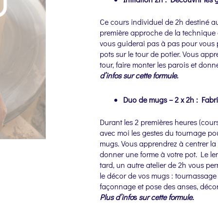
Ce cours individuel de 2h destiné a
première approche de la technique
vous guiderai pas à pas pour vous p
pots sur le tour de potier. Vous appre
tour, faire monter les parois et donn
d’infos sur cette formule.
Duo de mugs – 2 x 2h : Fabri
Durant les 2 premières heures (cours
avec moi les gestes du tournage po
mugs. Vous apprendrez à centrer la te
donner une forme à votre pot. Le l
tard, un autre atelier de 2h vous perm
le décor de vos mugs : tournassage
façonnage et pose des anses, déco
Plus d’info
s
sur cette formule.