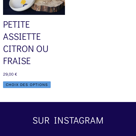
être
choisies
sur
PETITE
la
page
ASSIETTE
du
produit
CITRON OU
FRAISE
29,00
€
CHOIX DES OPTIONS
SUR INSTAGRAM